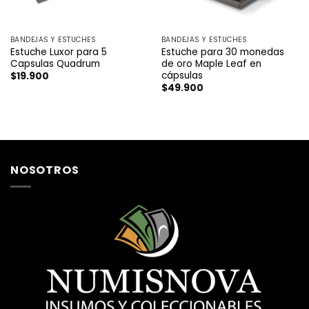
BANDEJAS Y ESTUCHES
BANDEJAS Y ESTUCHES
Estuche Luxor para 5
Estuche para 30 monedas
Capsulas Quadrum
de oro Maple Leaf en
cápsulas
$
19.900
$
49.900
NOSOTROS