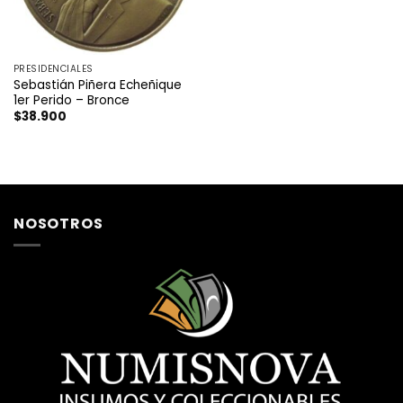
PRESIDENCIALES
Sebastián Piñera Echeñique
1er Perido – Bronce
$
38.900
NOSOTROS