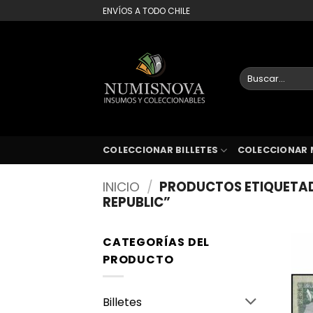
Saltar
ENVÍOS A TODO CHILE
al
contenido
Buscar
por:
COLECCIONAR BILLETES
COLECCIONAR 
INICIO
/
PRODUCTOS ETIQUETA
REPUBLIC”
CATEGORÍAS DEL
PRODUCTO
Billetes