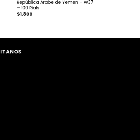
República Árabe de Yemen – W37
– 100 Rials
$
1.800
SITANOS