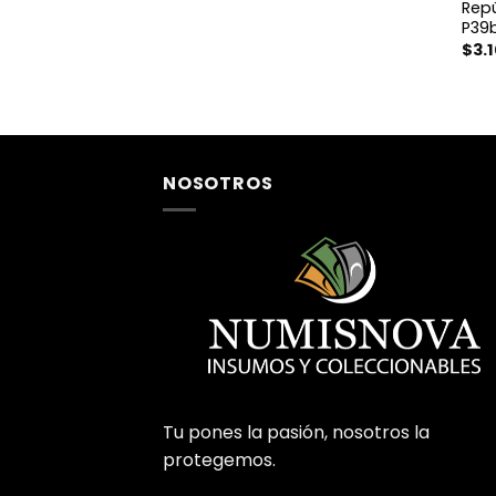
Rep
P39b
$
3.
NOSOTROS
Tu pones la pasión, nosotros la
protegemos.