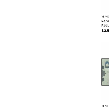
YEM
Rep
P26b
$
2.
YEM