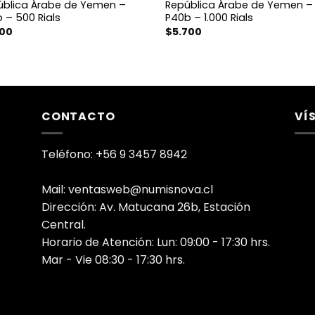
ública Árabe de Yemen –
República Árabe de Yemen –
 – 500 Rials
P40b – 1.000 Rials
100
$
5.700
CONTACTO
VÍ
Teléfono: +56 9 3457 8942
Mail: ventasweb@numisnova.cl
Dirección: Av. Matucana 26b, Estación
Central.
Horario de Atención: Lun: 09:00 - 17:30 hrs.
Mar - Vie 08:30 - 17:30 hrs.