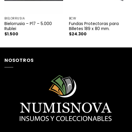
BIELORRUSIA
BCW
Bielorrusia – P17 – 5.000
Fundas Protectoras para
Rublei
Billetes 189 x 80 mm.
$
1.500
$
24.300
NOSOTROS