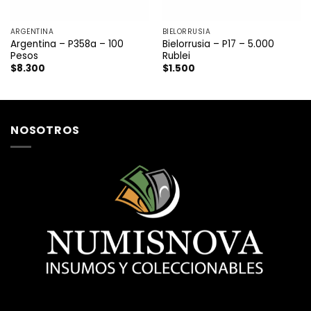
ARGENTINA
BIELORRUSIA
Argentina – P358a – 100
Bielorrusia – P17 – 5.000
Pesos
Rublei
$
8.300
$
1.500
NOSOTROS