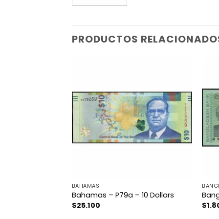
PRODUCTOS RELACIONADO
BAHAMAS
BANG
 – 5 Dollars
Bahamas – P79a – 10 Dollars
Bang
$
25.100
$
1.8