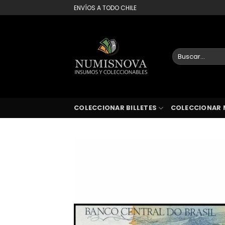
Saltar
ENVÍOS A TODO CHILE
al
contenido
Buscar
por:
COLECCIONAR BILLETES
COLECCIONAR 