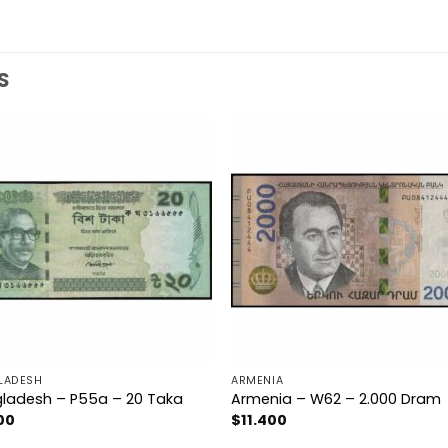
S
LADESH
ARMENIA
ladesh – P55a – 20 Taka
Armenia – W62 – 2.000 Dram
00
$
11.400