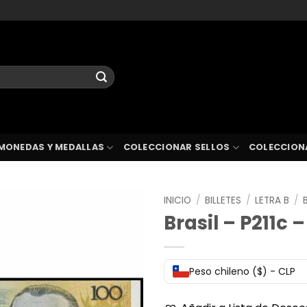
MONEDAS Y MEDALLAS
COLECCIONAR SELLOS
COLECCION
INICIO
/
BILLETES
/
LETRA B
/
Brasil – P211c 
Peso chileno ($) - CLP