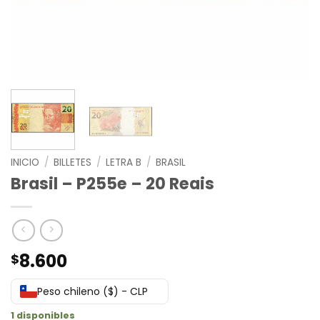
INICIO
/
BILLETES
/
LETRA B
/
BRASIL
Brasil – P255e – 20 Reais
8.600
$
Peso chileno ($) - CLP
1 disponibles