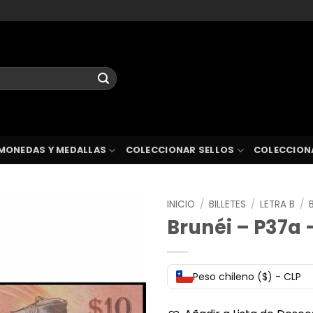
MONEDAS Y MEDALLAS
COLECCIONAR SELLOS
COLECCION
INICIO
/
BILLETES
/
LETRA B
/
Brunéi – P37a –
Peso chileno ($) - CLP