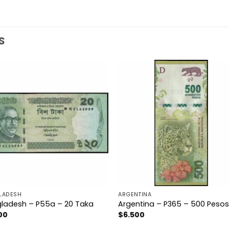
S
LADESH
ARGENTINA
ladesh – P55a – 20 Taka
Argentina – P365 – 500 Peso
00
$
6.500