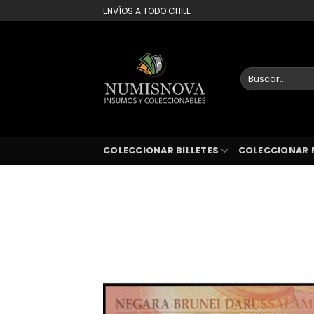
Saltar
ENVÍOS A TODO CHILE
al
contenido
Buscar
por:
COLECCIONAR BILLETES
COLECCIONAR 