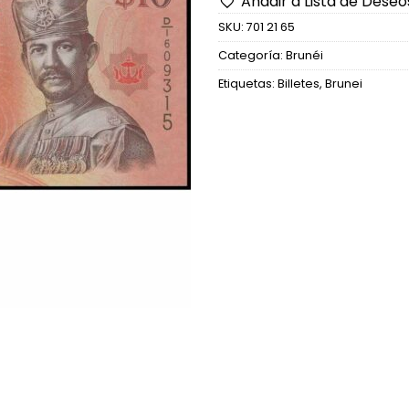
Añadir a Lista de Deseo
SKU:
701 21 65
Categoría:
Brunéi
Etiquetas:
Billetes
,
Brunei