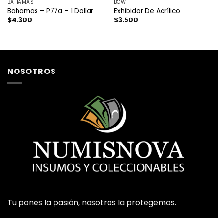
BAHAMAS
BCW
Bahamas – P77a – 1 Dollar
Exhibidor De Acrílico
$
4.300
$
3.500
NOSOTROS
Tu pones la pasión, nosotros la protegemos.