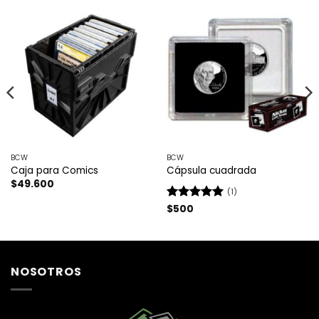
BCW
BCW
Caja para Comics
Cápsula cuadrada
$
49.600
(1)
Valorado
$
500
con
5
de 5
NOSOTROS