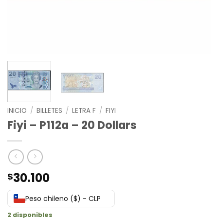
INICIO
/
BILLETES
/
LETRA F
/
FIYI
Fiyi – P112a – 20 Dollars
30.100
$
Peso chileno ($) - CLP
2 disponibles