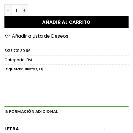
Fiyi - P112a - 20 Dollars cantidad
AÑADIR AL CARRITO
Añadir a Lista de Deseos
SKU:
701 30 96
Categoría:
Fiyi
Etiquetas:
Billetes
,
Fiji
INFORMACIÓN ADICIONAL
LETRA
F