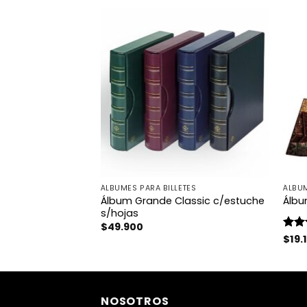
ÁLBUMES PARA BILLETES
ÁLBU
naje para
Álbum Grande Classic c/estuche
Álbu
ones de 50 x 50
s/hojas
$
49.900
Valo
$
19.
con
de 5
NOSOTROS