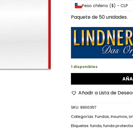
Peso chileno ($) - CLP
Paquete de 50 unidades.
1 disponibles
AÑA
Añadir a Lista de Deseo
SKU:
9900357
Categorías:
Fundas
,
Insumos
,
Li
Etiquetas:
funda
,
funda protecto