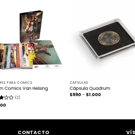
MES PARA COMICS
CÁPSULAS
m Comics Van Helsing
Cápsula Quadrum
Rango
$
990
-
$
1.000
(2)
de
precios:
rado
100
desde
3
$990
hasta
$1.000
CONTACTO
VÍ