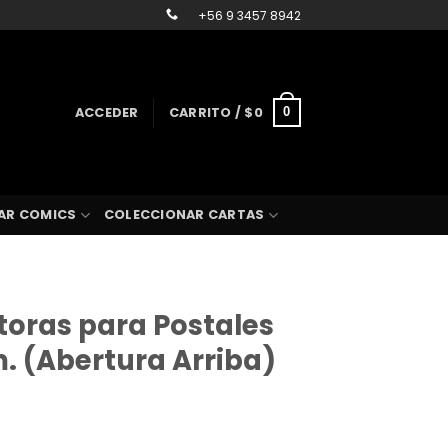
+56 9 3457 8942
ACCEDER
CARRITO /
$
0
0
AR COMICS
COLECCIONAR CARTAS
toras para Postales
m. (Abertura Arriba)