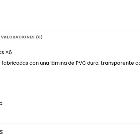
VALORACIONES (0)
as A6
fabricadas con una lámina de PVC dura, transparente como 
o.
S