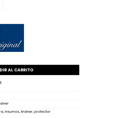
DIR AL CARRITO
s
ndner
ra
,
insumos
,
lindner
,
protector