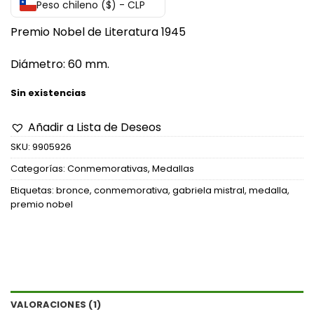
Peso chileno ($) - CLP
de un
cliente
Premio Nobel de Literatura 1945
Diámetro: 60 mm.
Sin existencias
Añadir a Lista de Deseos
SKU:
9905926
Categorías:
Conmemorativas
,
Medallas
Etiquetas:
bronce
,
conmemorativa
,
gabriela mistral
,
medalla
,
premio nobel
VALORACIONES (1)