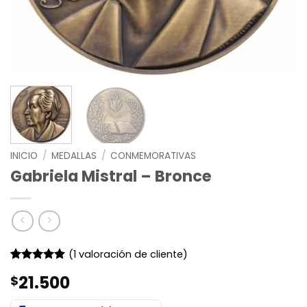
INICIO
/
MEDALLAS
/
CONMEMORATIVAS
Gabriela Mistral – Bronce
(
1
valoración de cliente)
Valorado
1
21.500
$
con
5
de 5
en base a
valoración