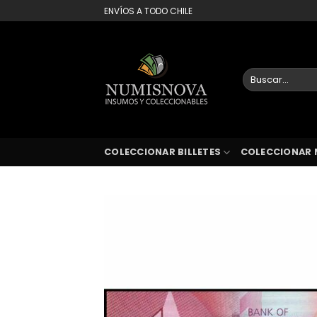
Saltar
ENVÍOS A TODO CHILE
al
contenido
Buscar
por:
COLECCIONAR BILLETES
COLECCIONAR 