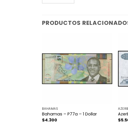
PRODUCTOS RELACIONADO
BAHAMAS
AZER
 – 5.000 Rublei
Bahamas – P77a – 1 Dollar
Azer
$
4.300
$
5.