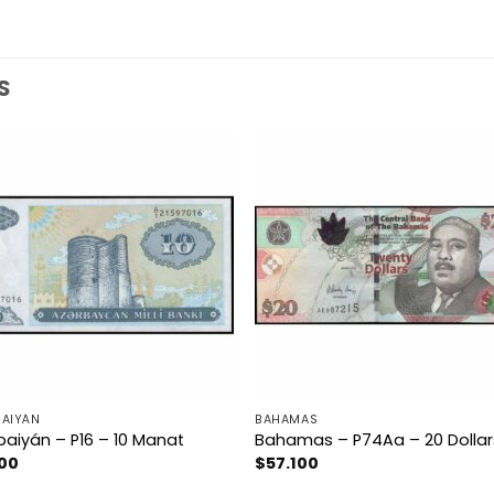
S
BAIYÁN
BAHAMAS
baiyán – P16 – 10 Manat
Bahamas – P74Aa – 20 Dollar
500
$
57.100