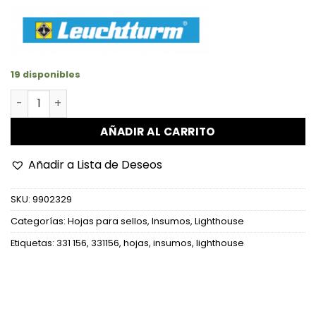
19 disponibles
Hojas de 6 divisiones grande con fondo negro cantidad
AÑADIR AL CARRITO
Añadir a Lista de Deseos
SKU:
9902329
Categorías:
Hojas para sellos
,
Insumos
,
Lighthouse
Etiquetas:
331 156
,
331156
,
hojas
,
insumos
,
lighthouse