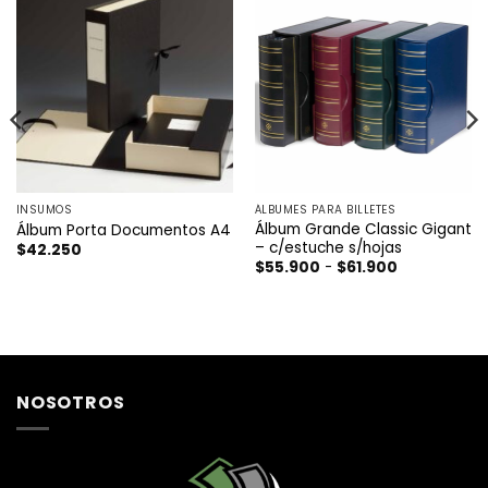
INSUMOS
ÁLBUMES PARA BILLETES
Álbum Grande Classic Gigant
Álbum Porta Documentos A4
– c/estuche s/hojas
$
42.250
Rango
$
55.900
-
$
61.900
de
precios:
desde
$55.900
hasta
$61.900
NOSOTROS