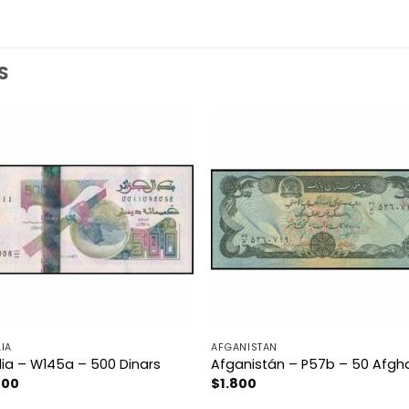
S
IA
AFGANISTAN
lia – W145a – 500 Dinars
Afganistán – P57b – 50 Afgh
400
$
1.800