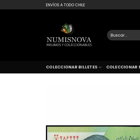
Saltar
ENVÍOS A TODO CHILE
al
contenido
Buscar
por:
COLECCIONAR BILLETES
COLECCIONAR 