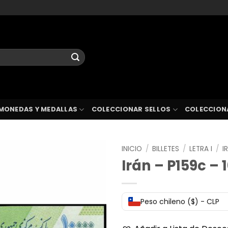
MONEDAS Y MEDALLAS
COLECCIONAR SELLOS
COLECCION
INICIO
/
BILLETES
/
LETRA I
/
I
Irán – P159c – 
Peso chileno ($) - CLP