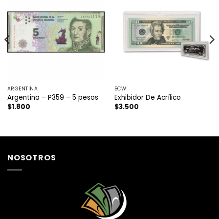
ARGENTINA
BCW
Argentina – P359 – 5 pesos
Exhibidor De Acrílico
$
1.800
$
3.500
NOSOTROS