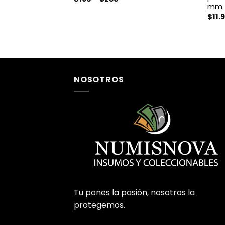
de
mm
precios:
$
11.
desde
$190
hasta
$230
NOSOTROS
Tu pones la pasión, nosotros la
protegemos.