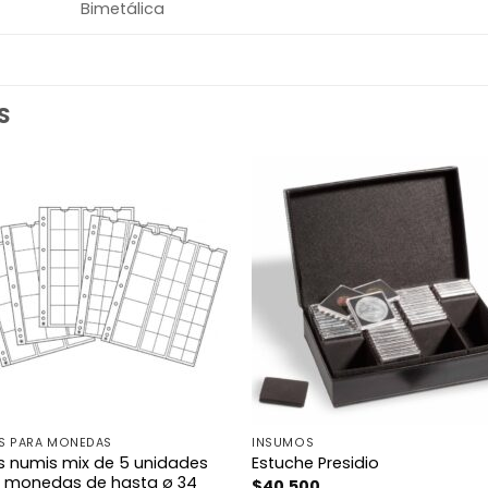
Bimetálica
S
S PARA MONEDAS
INSUMOS
s numis mix de 5 unidades
Estuche Presidio
 monedas de hasta ø 34
$
40.500