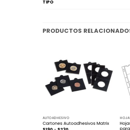
TIPO
PRODUCTOS RELACIONADO
AUTOADHESIVO
HOJA
dhesivos
Hoja
Cartones Autoadhesivos Matrix
para
Rango
$
190
-
$
230