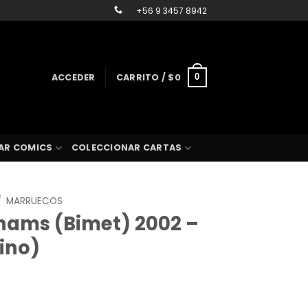
+56 9 3457 8942
ACCEDER
CARRITO /
$
0
0
AR COMICS
COLECCIONAR CARTAS
/
MARRUECOS
rhams (Bimet) 2002 –
ino)