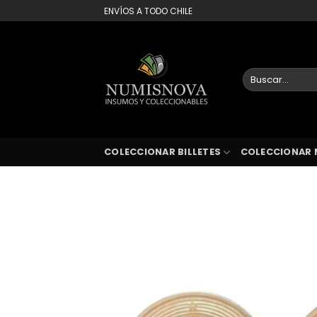
Saltar
ENVÍOS A TODO CHILE
al
contenido
Buscar
por:
COLECCIONAR BILLETES
COLECCIONAR 