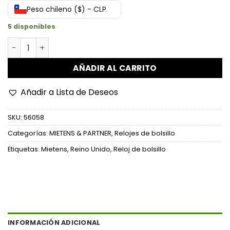
Peso chileno ($) - CLP
5 disponibles
Reloj de bolsillo Dornier Do 17Z "Height of the Battle"- 
AÑADIR AL CARRITO
Añadir a Lista de Deseos
SKU:
56058
Categorías:
MIETENS & PARTNER
,
Relojes de bolsillo
Etiquetas:
Mietens
,
Reino Unido
,
Reloj de bolsillo
INFORMACIÓN ADICIONAL