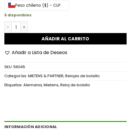
Peso chileno ($) - CLP
5 disponibles
Reloj de bolsillo Focke Wulf FW 190 "Lobo solitario" - Al
AÑADIR AL CARRITO
Añadir a Lista de Deseos
SKU:
56045
Categorías:
MIETENS & PARTNER
,
Relojes de bolsillo
Etiquetas:
Alemania
,
Mietens
,
Reloj de bolsillo
INFORMACIÓN ADICIONAL