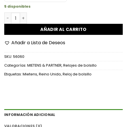
5 disponibles
Reloj de Bolsillo "Plymouth" - Reino Unido (Monarquía P
AÑADIR AL CARRITO
Añadir a Lista de Deseos
SKU:
56060
Categorías:
MIETENS & PARTNER
,
Relojes de bolsillo
Etiquetas:
Mietens
,
Reino Unido
,
Reloj de bolsillo
INFORMACIÓN ADICIONAL
VALORACIONES (0)