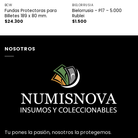
BCW
BIELORRUSIA
Fundas Protectoras para
Bielorrusia – P17 – 5.000
Billetes 189 x 80 mm.
Rublei
$
24.300
$
1.500
NOSOTROS
Tu pones la pasión, nosotros la protegemos.