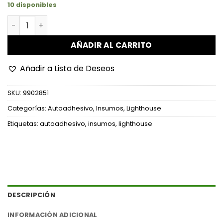
10 disponibles
Soportes Autoadhesivos de Esquina 32x32 mm cantidad
AÑADIR AL CARRITO
Añadir a Lista de Deseos
SKU:
9902851
Categorías:
Autoadhesivo
,
Insumos
,
Lighthouse
Etiquetas:
autoadhesivo
,
insumos
,
lighthouse
DESCRIPCIÓN
INFORMACIÓN ADICIONAL