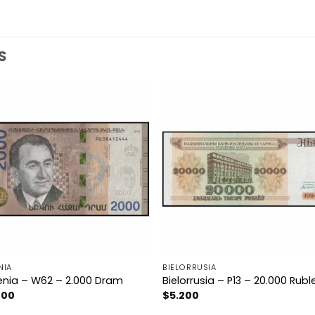
S
NIA
BIELORRUSIA
nia – W62 – 2.000 Dram
Bielorrusia – P13 – 20.000 Ruble
400
$
5.200