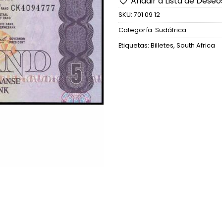
Añadir a Lista de Deseo
SKU:
701 09 12
Categoría:
Sudáfrica
Etiquetas:
Billetes
,
South Africa