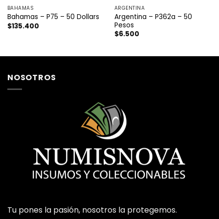
BAHAMAS
ARGENTINA
Argentina – P362a – 50
Bahamas – P75 – 50 Dollars
Pesos
$
135.400
$
6.500
NOSOTROS
Tu pones la pasión, nosotros la protegemos.