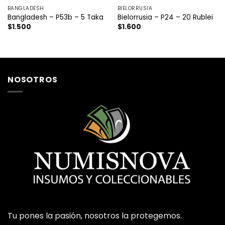
BANGLADESH
BIELORRUSIA
Bangladesh – P53b – 5 Taka
Bielorrusia – P24 – 20 Rublei
$
1.500
$
1.600
NOSOTROS
Tu pones la pasión, nosotros la protegemos.