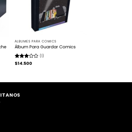
ÁLBUMES PARA COMICS
che
Álbum Para Guardar Comics
(1)
Valorado
$
14.500
con
3
de 5
SITANOS