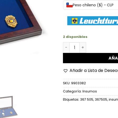
Peso chileno ($) - CLP
2 disponibles
Vitrina Honor de Madera co
AÑA
Añadir a Lista de Deseo
SKU:
9903382
Categoría:
Insumos
Etiquetas:
367 505
,
367505
,
insu