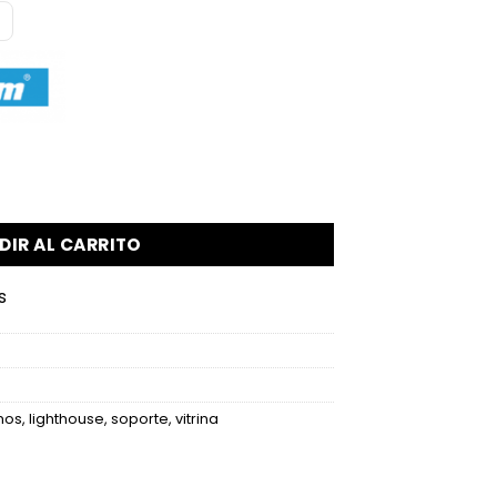
n Tapa de Cristal y Soporte cantidad
DIR AL CARRITO
s
mos
,
lighthouse
,
soporte
,
vitrina