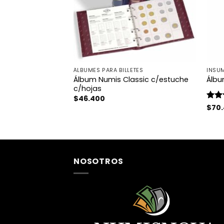
MICS
ÁLBUMES PARA BILLETES
INSU
Álbum Numis Classic c/estuche
ampirella 2
Álbu
c/hojas
$
46.400
Valo
$
70
con
5
NOSOTROS