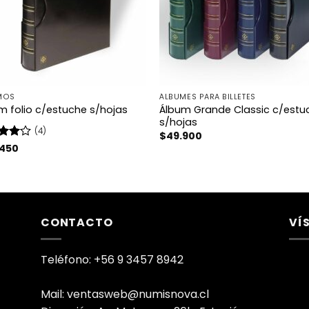
MOS
ÁLBUMES PARA BILLETES
Álbum Grande Classic c/estu
m folio c/estuche s/hojas
s/hojas
(4)
$
49.900
rado
.450
4
de
CONTACTO
VÍ
Teléfono: +56 9 3457 8942
Mail: ventasweb@numisnova.cl