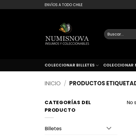
Saltar
ENVÍOS A TODO CHILE
al
contenido
Buscar
por:
COLECCIONAR BILLETES
COLECCIONAR 
INICIO
/
PRODUCTOS ETIQUETAD
CATEGORÍAS DEL
No 
PRODUCTO
Billetes