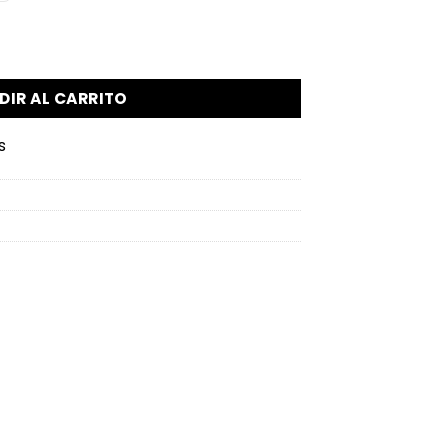
iyals cantidad
DIR AL CARRITO
s