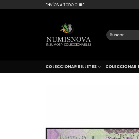
Saltar
ENVÍOS A TODO CHILE
al
contenido
Buscar
por:
COLECCIONAR BILLETES
COLECCIONAR 