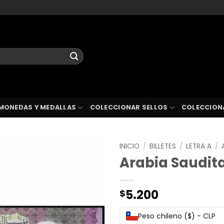
MONEDAS Y MEDALLAS
COLECCIONAR SELLOS
COLECCION
INICIO
/
BILLETES
/
LETRA A
/
Arabia Saudita
5.200
$
Peso chileno ($) - CLP