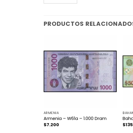
PRODUCTOS RELACIONADO
ARMENIA
BAHA
2a – 50 Pesos
Armenia – W61a – 1.000 Dram
Baha
$
7.200
$
135