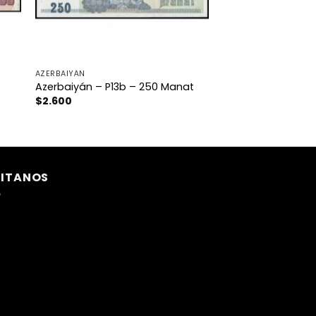
AZERBAIYÁN
Azerbaiyán – P13b – 250 Manat
$
2.600
SITANOS