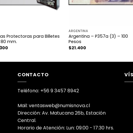
ARGENTINA
as Protectoras para Billetes
Argentina – P357a (3) – 100
x 80 mm.
Pesos
.300
$
21.400
CONTACTO
VÍ
Teléfono: +56 9 3457 8942
Mail: ventasweb@numisnova.cl
Dirección: Av. Matucana 26b, Estación
Central.
Horario de Atención: Lun: 09:00 - 17:30 hrs.