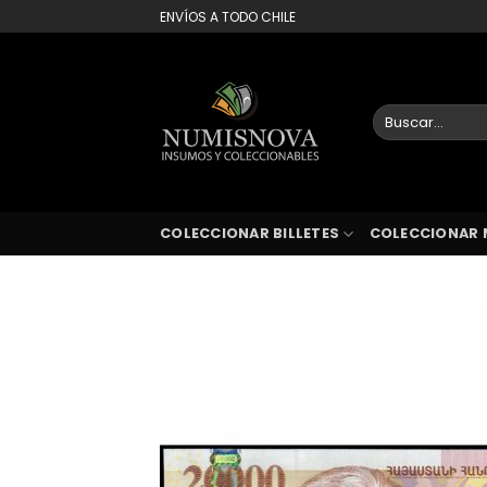
Saltar
ENVÍOS A TODO CHILE
al
contenido
Buscar
por:
COLECCIONAR BILLETES
COLECCIONAR 