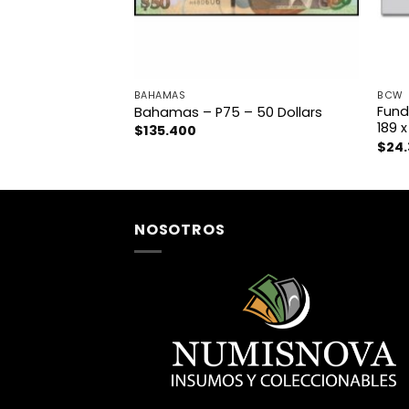
BAHAMAS
BCW
Fund
– 1.000 Dram
Bahamas – P75 – 50 Dollars
189 
$
135.400
$
24
NOSOTROS