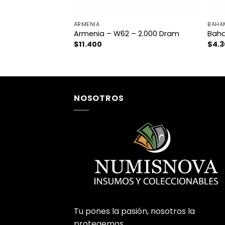
ARMENIA
BAHA
lico
Armenia – W62 – 2.000 Dram
Baha
$
11.400
$
4.
NOSOTROS
Tu pones la pasión, nosotros la
protegemos.