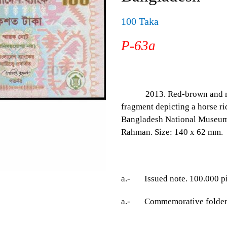
100 Taka
P-63a
2013. Red-brown and multi
fragment depicting a horse ri
Bangladesh National Museum
Rahman. Size: 140 x 62 mm.
a.- Issued note. 100.000 pi
a.- Commemorative folder. 