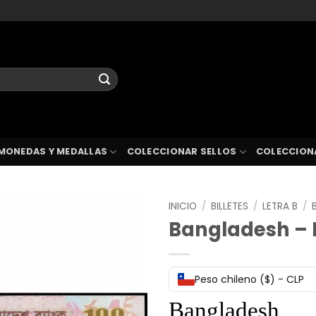
MONEDAS Y MEDALLAS
COLECCIONAR SELLOS
COLECCION
INICIO
/
BILLETES
/
LETRA B
/
Bangladesh – 
Peso chileno ($) - CLP
Bangladesh