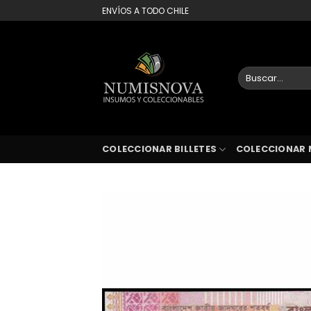
Saltar
ENVÍOS A TODO CHILE
al
contenido
Buscar
por:
COLECCIONAR BILLETES
COLECCIONAR 