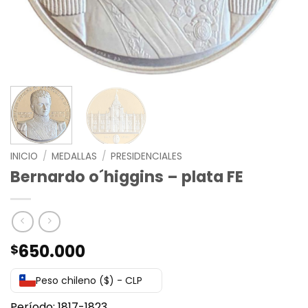
INICIO
/
MEDALLAS
/
PRESIDENCIALES
Bernardo o´higgins – plata FE
650.000
$
Peso chileno ($) - CLP
Período: 1817-1823.