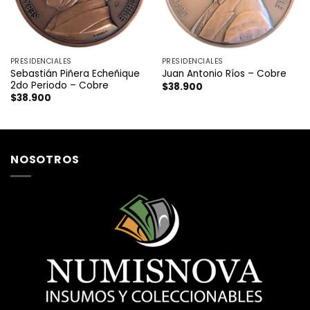
PRESIDENCIALES
PRESIDENCIALES
Sebastián Piñera Echeñique
Juan Antonio Ríos – Cobre
2do Periodo – Cobre
$
38.900
$
38.900
NOSOTROS