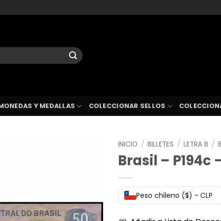
MONEDAS Y MEDALLAS
COLECCIONAR SELLOS
COLECCION
INICIO
/
BILLETES
/
LETRA B
/
Brasil – P194c 
Peso chileno ($) - CLP