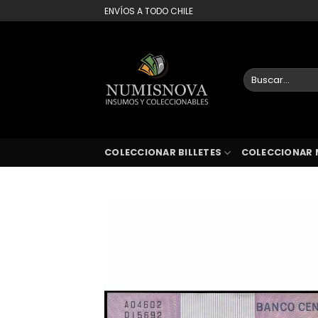
Saltar
ENVÍOS A TODO CHILE
al
contenido
Buscar
por:
COLECCIONAR BILLETES
COLECCIONAR 