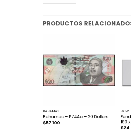
PRODUCTOS RELACIONADO
BAHAMAS
BCW
Fund
 – 20 Rublei
Bahamas – P74Aa – 20 Dollars
189 
$
57.100
$
24