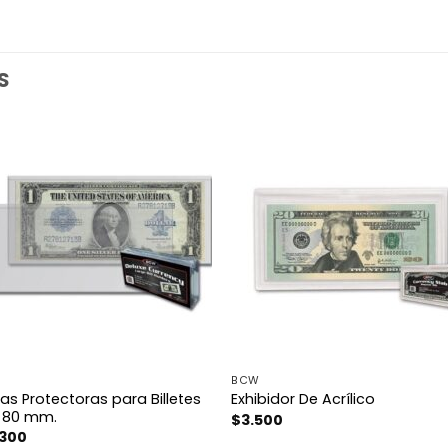
S
BCW
as Protectoras para Billetes
Exhibidor De Acrílico
x 80 mm.
$
3.500
.300