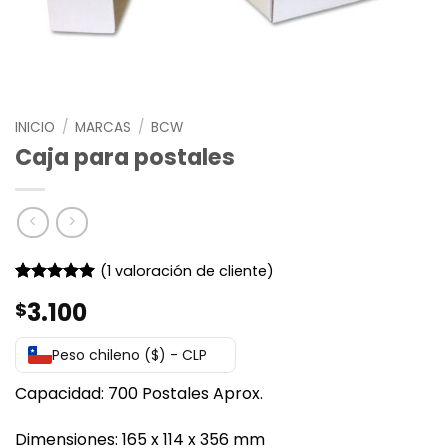
INICIO
/
MARCAS
/
BCW
Caja para postales
(
1
valoración de cliente)
Valorado
1
3.100
$
con
5
de 5
en base a
valoración
Peso chileno ($) - CLP
de un
cliente
Capacidad: 700 Postales Aprox.
Dimensiones: 165 x 114 x 356 mm