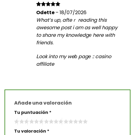
Valorado
Odette
–
18/07/2026
con
5
de 5
What’s up, afteｒ reading this
awesome post i am as well happy
to share my knowledgе here with
friends.
ᒪook into my weƅ pagе ::
casino
affiliate
Añade una valoración
Tu puntuación
*
Tu valoración
*