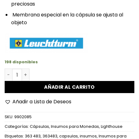
preciosas
Membrana especial en la cápsula se ajusta al
objeto
198 disponibles
Capsulas para Monedas Magic Caps S cantidad
AÑADIR AL CARRITO
Añadir a Lista de Deseos
SKU:
9902085
Categorías:
Cápsulas
,
Insumos para Monedas
,
Lighthouse
Etiquetas:
363 483
,
363483
,
capsulas
,
insumos
,
Insumos para