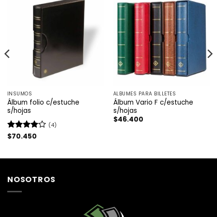
INSUMOS
ÁLBUMES PARA BILLETES
Álbum folio c/estuche
Álbum Vario F c/estuche
s/hojas
s/hojas
$
46.400
(4)
Valorado
$
70.450
con
4
de
5
NOSOTROS