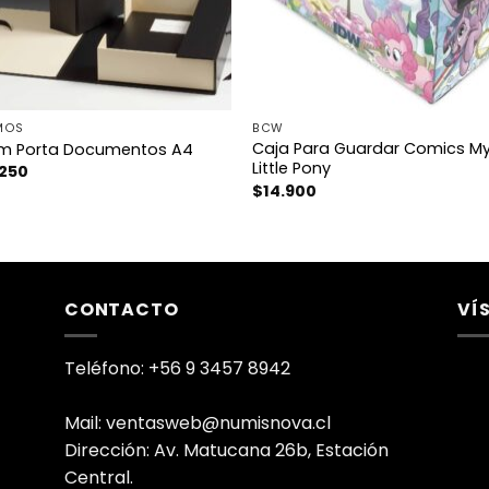
MOS
BCW
Caja Para Guardar Comics M
m Porta Documentos A4
Little Pony
.250
$
14.900
CONTACTO
VÍ
Teléfono: +56 9 3457 8942
Mail: ventasweb@numisnova.cl
Dirección: Av. Matucana 26b, Estación
Central.