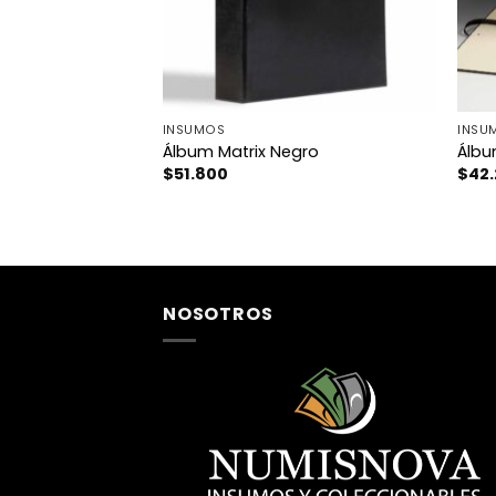
MICS
INSUMOS
INSU
ransformers
Álbum Matrix Negro
Álbu
$
51.800
$
42
NOSOTROS