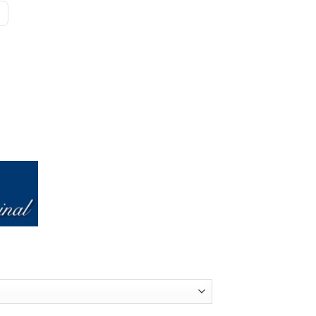
precios:
desde
$17.900
hasta
$18.500