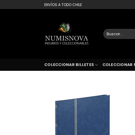
Saltar
ENVÍOS A TODO CHILE
al
contenido
Buscar
por:
COLECCIONAR BILLETES
COLECCIONAR 