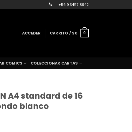
+56 9 3457 8942
ACCEDER
CARRITO /
$
0
0
AR COMICS
COLECCIONAR CARTAS
IN A4 standard de 16
ondo blanco
Rango
de