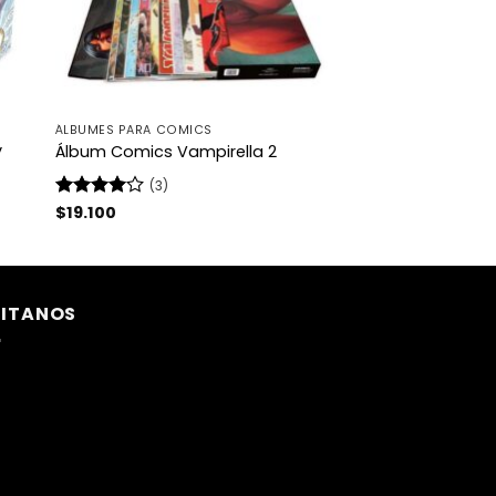
ÁLBUMES PARA COMICS
y
Álbum Comics Vampirella 2
(3)
Valorado
$
19.100
con
4
de
5
SITANOS