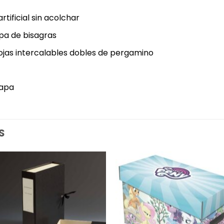
tificial sin acolchar
opa de bisagras
hojas intercalables dobles de pergamino
tapa
S