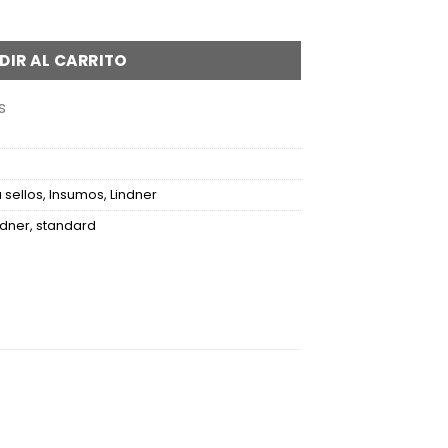
rd de 16 páginas con fondo blanco cantidad
DIR AL CARRITO
s
 sellos
,
Insumos
,
Lindner
ndner
,
standard