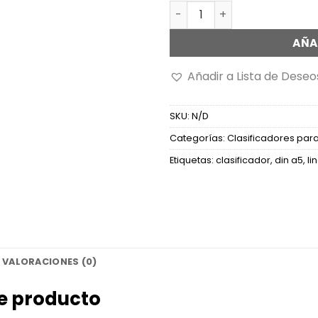
Clasificador DIN A4 standa
AÑA
Añadir a Lista de Deseo
SKU:
N/D
Categorías:
Clasificadores para
Etiquetas:
clasificador
,
din a5
,
li
VALORACIONES (0)
te producto