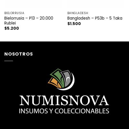
BIELORRUSIA
BANGLADESH
Bielorrusia – P13 – 20.000
Bangladesh – P53b – 5 Taka
Rublei
$
1.500
$
5.200
NOSOTROS