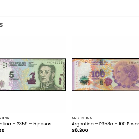
S
NTINA
ARGENTINA
ntina – P359 – 5 pesos
Argentina – P358a – 100 Peso
00
$
8.300