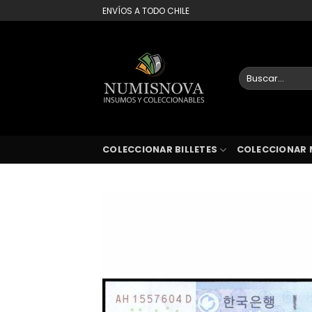
Saltar
ENVÍOS A TODO CHILE
al
contenido
Buscar
por:
COLECCIONAR BILLETES
COLECCIONAR 