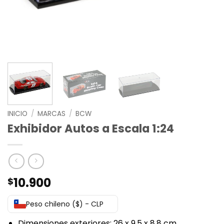
INICIO
/
MARCAS
/
BCW
Exhibidor Autos a Escala 1:24
10.900
$
Peso chileno ($) - CLP
Dimensiones exteriores: 26 x 9,5 x 8,8 cm