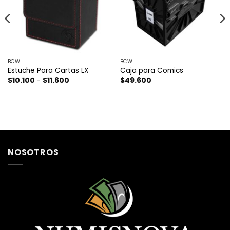
BCW
BCW
Estuche Para Cartas LX
Caja para Comics
Rango
$
10.100
-
$
11.600
$
49.600
de
precios:
desde
$10.100
hasta
$11.600
NOSOTROS