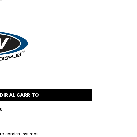
dad
DIR AL CARRITO
s
ara comics
,
Insumos