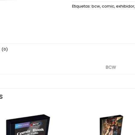
Etiquetas:
bcw
,
comic
,
exhibidor
 (0)
BCW
S