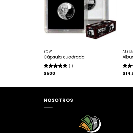
NEDAS
BCW
ÁLBU
o Para 48 Pressed
Cápsula cuadrada
Álbu
(1)
Valorado
$
500
Valo
$
14.
con
5
de 5
con
de 5
NOSOTROS