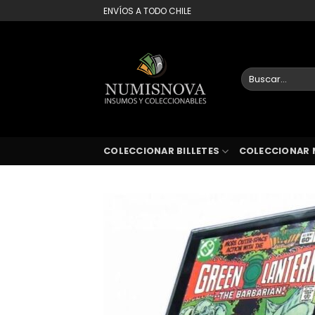
Saltar
ENVÍOS A TODO CHILE
al
contenido
Buscar
por:
COLECCIONAR BILLETES
COLECCIONAR 