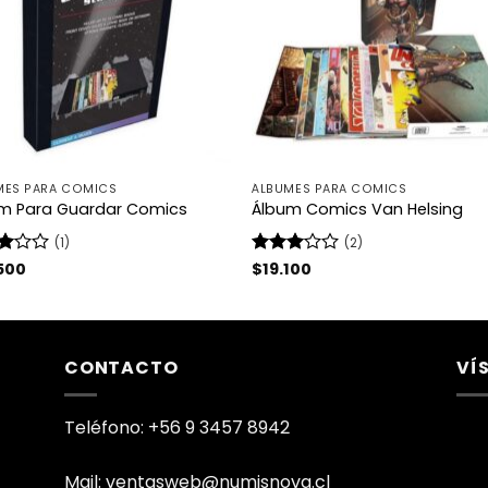
MES PARA COMICS
ÁLBUMES PARA COMICS
m Para Guardar Comics
Álbum Comics Van Helsing
(1)
(2)
rado
500
Valorado
$
19.100
3
con
3
de 5
CONTACTO
VÍ
Teléfono: +56 9 3457 8942
Mail: ventasweb@numisnova.cl