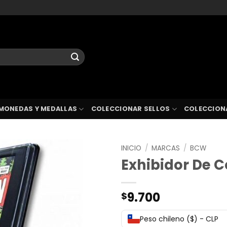
MONEDAS Y MEDALLAS
COLECCIONAR SELLOS
COLECCION
INICIO
/
MARCAS
/
BCW
Exhibidor De 
9.700
$
Peso chileno ($) - CLP