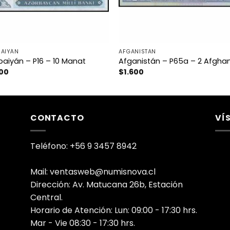
BAIYÁN
AFGANISTAN
baiyán – P16 – 10 Manat
Afganistán – P65a – 2 Afghan
500
$
1.600
CONTACTO
VÍ
Teléfono: +56 9 3457 8942
Mail: ventasweb@numisnova.cl
Dirección: Av. Matucana 26b, Estación
Central.
Horario de Atención: Lun: 09:00 - 17:30 hrs.
Mar - Vie 08:30 - 17:30 hrs.