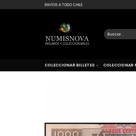
Saltar
ENVÍOS A TODO CHILE
al
contenido
Buscar
por:
COLECCIONAR BILLETES
COLECCIONAR 