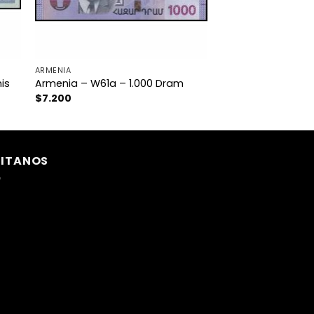
ARMENIA
is
Armenia – W61a – 1.000 Dram
$
7.200
SITANOS