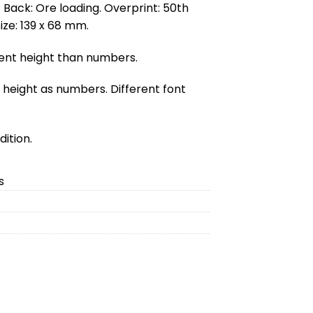
t. Back: Ore loading. Overprint: 50th
Size: 139 x 68 mm.
rent height than numbers.
eight as numbers. Different font
ition.
s