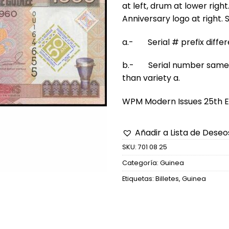
at left, drum at lower righ
Anniversary logo at right. 
a.- Serial # prefix diffe
b.- Serial number same h
than variety a.
WPM Modern Issues 25th Ed
Añadir a Lista de Deseo
SKU:
701 08 25
Categoría:
Guinea
Etiquetas:
Billetes
,
Guinea