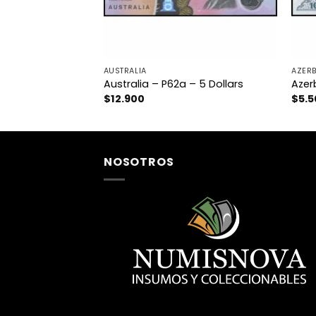
AUSTRALIA
AZER
55a – 20 Taka
Australia – P62a – 5 Dollars
Azer
$
12.900
$
5.
NOSOTROS