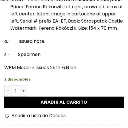
Prince Ferenc Rákóczil II at right, crowned arms at
left center, latent image in cartouche at upper
left. Serial # prefix EA-EF. Back: Sárospatak Castle.
Watermark: Ferenc Rákóczi II. Size: 154 x 70 mm.
a.- Issued note.
s.- Specimen.
WPM Modern Issues 25th Edition.
2 disponibles
Hungría - P179a - 500 Forint cantidad
AÑADIR AL CARRITO
Añadir a Lista de Deseos