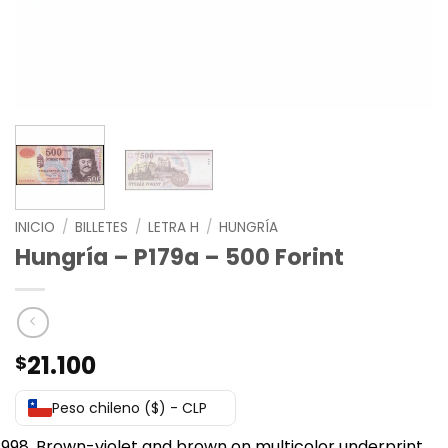
INICIO
/
BILLETES
/
LETRA H
/
HUNGRÍA
Hungría – P179a – 500 Forint
21.100
$
Peso chileno ($) - CLP
Brown-violet and brown on multicolor underprint.