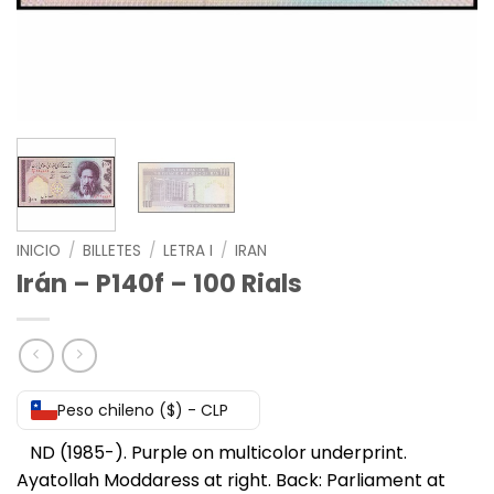
INICIO
/
BILLETES
/
LETRA I
/
IRAN
Irán – P140f – 100 Rials
Peso chileno ($) - CLP
ND (1985-). Purple on multicolor underprint.
Ayatollah Moddaress at right. Back: Parliament at