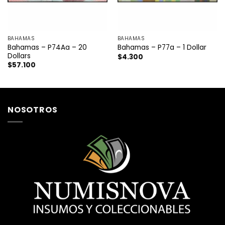
BAHAMAS
BAHAMAS
Bahamas – P74Aa – 20
Bahamas – P77a – 1 Dollar
Dollars
$
4.300
$
57.100
NOSOTROS