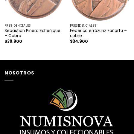
PRESIDENCIALES
PRESIDENCIALES
Sebastián Piñera Echeñique
Federico errázuriz zañartu –
– Cobre
cobre
$
38.900
$
34.900
NOSOTROS