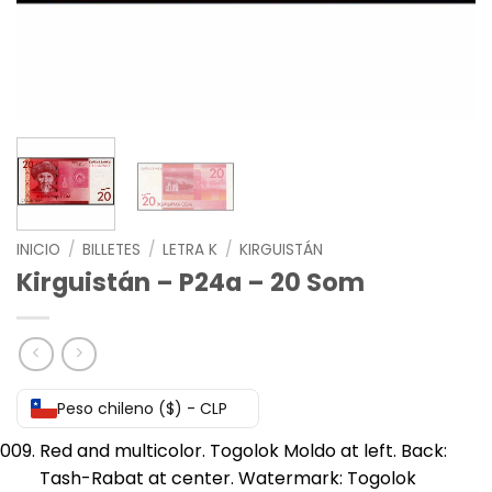
INICIO
/
BILLETES
/
LETRA K
/
KIRGUISTÁN
Kirguistán – P24a – 20 Som
Peso chileno ($) - CLP
Red and multicolor. Togolok Moldo at left. Back:
Tash-Rabat at center. Watermark: Togolok