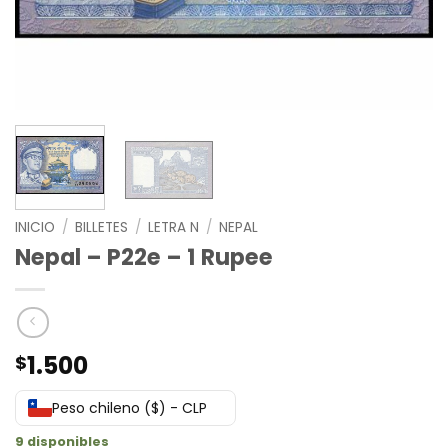
INICIO
/
BILLETES
/
LETRA N
/
NEPAL
Nepal – P22e – 1 Rupee
1.500
$
Peso chileno ($) - CLP
9 disponibles