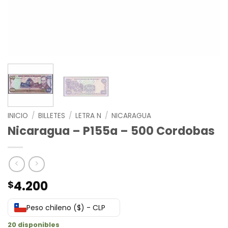
INICIO
/
BILLETES
/
LETRA N
/
NICARAGUA
Nicaragua – P155a – 500 Cordobas
4.200
$
Peso chileno ($) - CLP
20 disponibles