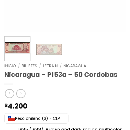
INICIO
/
BILLETES
/
LETRA N
/
NICARAGUA
Nicaragua – P153a – 50 Cordobas
4.200
$
Peso chileno ($) - CLP
1985 (1988). Brown and dark red on multicolor