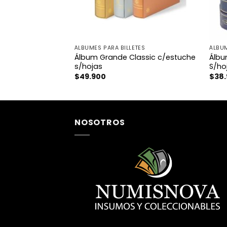
TES
ÁLBUMES PARA BILLETES
ÁLBUM
Publica
Álbum Grande Classic c/estuche
Álbu
as
s/hojas
S/ho
$
49.900
$
38
NOSOTROS