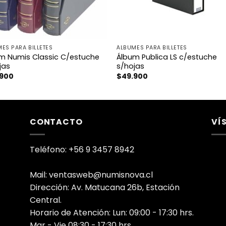
ES PARA BILLETES
ÁLBUMES PARA BILLETES
m Numis Classic C/estuche
Álbum Publica LS c/estuche
jas
s/hojas
.900
$
49.900
CONTACTO
VÍ
Teléfono: +56 9 3457 8942
Mail: ventasweb@numisnova.cl
Dirección: Av. Matucana 26b, Estación
Central.
Horario de Atención: Lun: 09:00 - 17:30 hrs.
Mar - Vie 08:30 - 17:30 hrs.