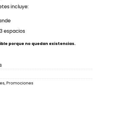
etes incluye:
rande
 3 espacios
ible porque no quedan existencias.
s
tes
,
Promociones