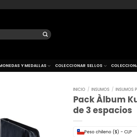
MONEDAS Y MEDALLAS
COLECCIONAR SELLOS
COLECCION
INICIO
/
INSUMOS
/
INSUMOS P
Pack Àlbum Ku
de 3 espacios
Peso chileno ($) - CLP