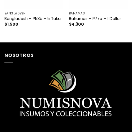
BANGLADESH
BAHAMAS
Bangladesh – P53b – 5 Taka
Bahamas – P77a – 1 Dollar
$
1.500
$
4.300
NOSOTROS